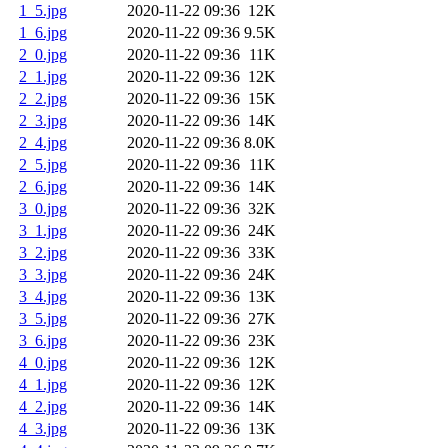
1_5.jpg
2020-11-22 09:36
12K
1_6.jpg
2020-11-22 09:36
9.5K
2_0.jpg
2020-11-22 09:36
11K
2_1.jpg
2020-11-22 09:36
12K
2_2.jpg
2020-11-22 09:36
15K
2_3.jpg
2020-11-22 09:36
14K
2_4.jpg
2020-11-22 09:36
8.0K
2_5.jpg
2020-11-22 09:36
11K
2_6.jpg
2020-11-22 09:36
14K
3_0.jpg
2020-11-22 09:36
32K
3_1.jpg
2020-11-22 09:36
24K
3_2.jpg
2020-11-22 09:36
33K
3_3.jpg
2020-11-22 09:36
24K
3_4.jpg
2020-11-22 09:36
13K
3_5.jpg
2020-11-22 09:36
27K
3_6.jpg
2020-11-22 09:36
23K
4_0.jpg
2020-11-22 09:36
12K
4_1.jpg
2020-11-22 09:36
12K
4_2.jpg
2020-11-22 09:36
14K
4_3.jpg
2020-11-22 09:36
13K