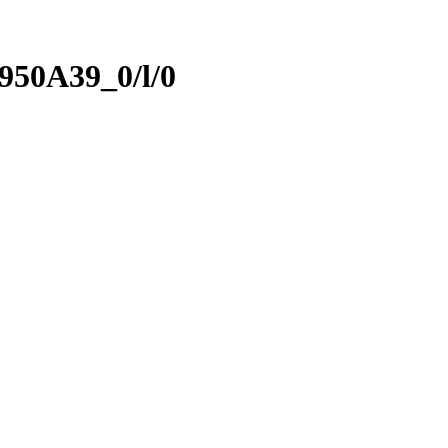
50A39_0/l/0